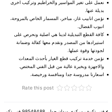
نعمل على تغير المواسير والخراطيم وتركيب اخرى
بديلة عنها.
نؤمن انابيب غاز، مباخر، المسمار الخاص بالمروحة،
انبوب الفضال.
كافة القطع التبديلية لدينا هي اصلية ونحرص على
استيرادها من المصدر ونقدم معها كفالة وضمانة
لجودتها وقوة عملها.
نؤمن خدمة تركيب قطع الغيار بأحدث المعدات
والاجهزة وبخبرة عالية من قبل الفني المختص.
اسعارنا مدروسة جدا ومنافسة ورخيصة.
Rate this post
فني تكييف مركزي ميدان حولي 98548488 فني تكيي