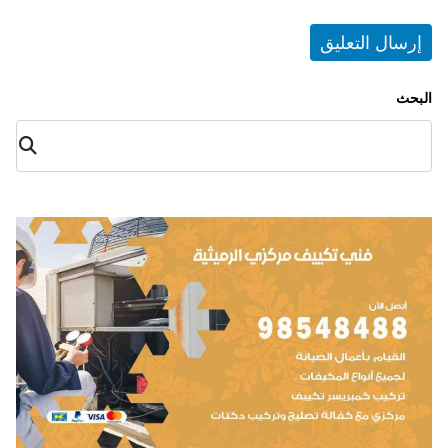
البحث
البح
ث