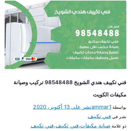
فني تكييف هندي الشويخ 98548488 تركيب وصيانة
مكيفات الكويت
ammar1
نشر على
13 أكتوبر، 2020
بواسطة
فني تكييف
نشر في
صيانة مكيفات
فني تكييف
فني تكييف
ذو علامة
،
،