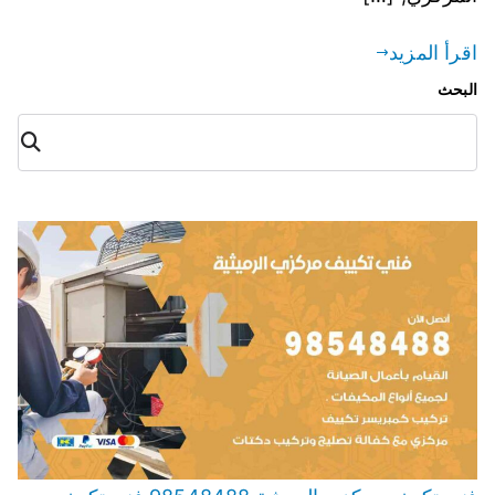
اقرأ المزيد
البحث
البح
ث