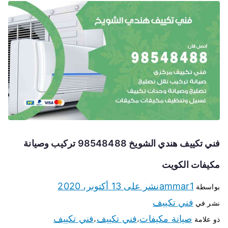
فني تكييف هندي الشويخ 98548488 تركيب وصيانة
مكيفات الكويت
ammar1
نشر على
13 أكتوبر، 2020
بواسطة
فني تكييف
نشر في
صيانة مكيفات
فني تكييف
فني تكييف
ذو علامة
،
،