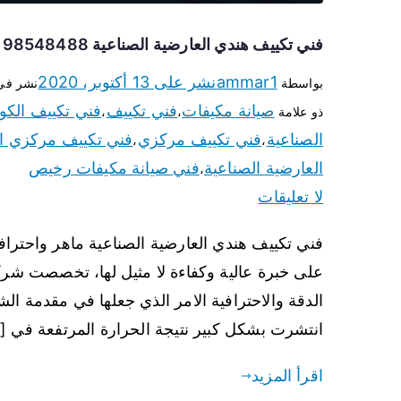
فني تكييف هندي العارضية الصناعية 98548488 تركيب وصيانة مكيفات الكويت
ammar1
نشر على
13 أكتوبر، 2020
بواسطة
نشر ف
صيانة مكيفات
فني تكييف
فني تكييف الكو
ذو علامة
،
،
الصناعية
فني تكييف مركزي
فني تكييف مركزي ال
،
،
العارضية الصناعية
فني صيانة مكيفات رخيص
،
لا تعليقات
فني تكييف هندي العارضية الصناعية ماهر واحتراف
على خبرة عالية وكفاءة لا مثيل لها، تخصصت شر
الدقة والاحترافية الامر الذي جعلها في مقدمة ال
انتشرت بشكل كبير نتيجة الحرارة المرتفعة في [
اقرأ المزيد