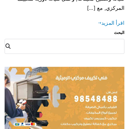
المركزي, مع […]
اقرأ المزيد
البحث
البح
ث