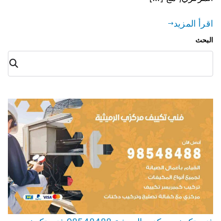
اقرأ المزيد
البحث
البح
ث