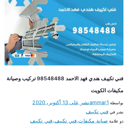
فني تكييف هندي فهد الاحمد 98548488 تركيب وصيانة
مكيفات الكويت
ammar1
نشر على
13 أكتوبر، 2020
بواسطة
فني تكييف
نشر في
صيانة مكيفات
فني تكييف
فني تكييف
ذو علامة
،
،