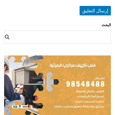
البحث
البح
ث