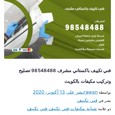
فني تكييف باكستاني مشرف 98548488 تصليح
وتركيب مكيفات بالكويت
rawan
نشر على
13 أكتوبر، 2020
بواسطة
فني تكييف
نشر في
صيانة مكيفات
فني تكييف
فني تكييف
ذو علامة
،
،