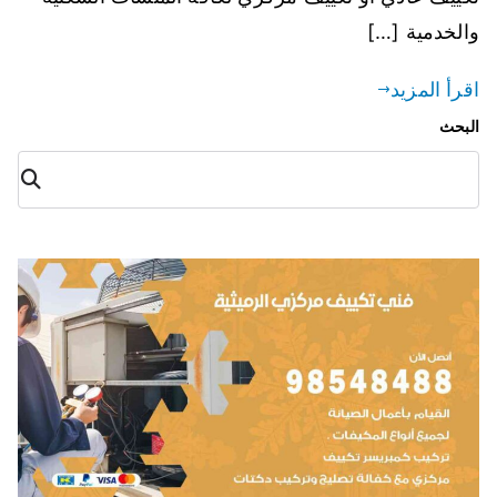
والخدمية […]
اقرأ المزيد
البحث
البح
ث