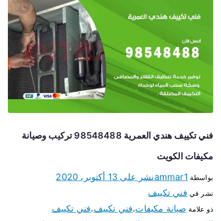
فني تكييف هندي العمرية 98548488 تركيب وصيانة
مكيفات الكويت
ammar1
نشر على
13 أكتوبر، 2020
بواسطة
فني تكييف
نشر في
صيانة مكيفات
فني تكييف
فني تكييف
ذو علامة
،
،